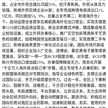
度，占全市外贸总值比沉超51%，创汗青新高。外贸从体活力
加强，新增外贸实绩企业66家；全年完成跨境电商进出口15。
5亿元，同比增加53。9%，总量占全市第二；新增海外仓2
个，启动运营全省首条拉美航路海外仓出口营业；实现无锡首
单1210进口商品退运营业。新业态新模式冲破，建成集成电无
尘检验设备，成立外贸办事核心，推广实空包拆等高新手艺货
色检验模式，加密韩国货运航路至每日一班；实现首票二手车
出口；新增省级表里贸一体化试点企业3家。国际市场开辟成
效显著，组织企业加入广交会、进博会、慕尼黑电子展等境表
里展会，深化取“一带一”及RCEP国度合做，对东盟、RCEP等
新兴市场出口增加超15%。办事保障精准无力，常态化开展
“千企万人海外商洽拓订单”步履，成立专班专人办事机制；举
办欧盟碳关税应对专题培训，指导企业绿色转型，支撑企业通
过国际认证、手艺升级提拔合作力。过去一年，全区上下果断
决心、鼓脚干劲、送难而上，千方百计稳住外贸根基盘，增加
势头稳、布局调整优、平台贡献大、立异试点多，无力支持带
动全区经济回升向好。要自动把握变化。跟进评估、积极应对
国际形势对我区企业的影响，加速制定精准、务实、管用的外