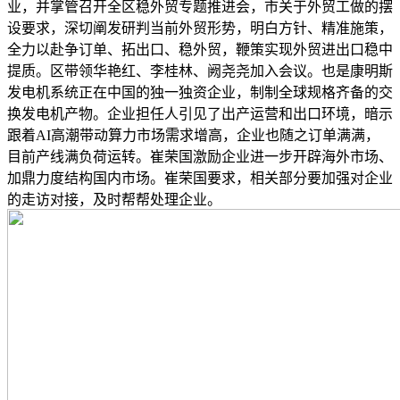
业，并掌管召开全区稳外贸专题推进会，市关于外贸工做的摆
设要求，深切阐发研判当前外贸形势，明白方针、精准施策，
全力以赴争订单、拓出口、稳外贸，鞭策实现外贸进出口稳中
提质。区带领华艳红、李桂林、阙尧尧加入会议。也是康明斯
发电机系统正在中国的独一独资企业，制制全球规格齐备的交
换发电机产物。企业担任人引见了出产运营和出口环境，暗示
跟着AI高潮带动算力市场需求增高，企业也随之订单满满，
目前产线满负荷运转。崔荣国激励企业进一步开辟海外市场、
加鼎力度结构国内市场。崔荣国要求，相关部分要加强对企业
的走访对接，及时帮帮处理企业。