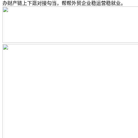
办财产链上下逛对接勾当，帮帮外贸企业稳运营稳就业。