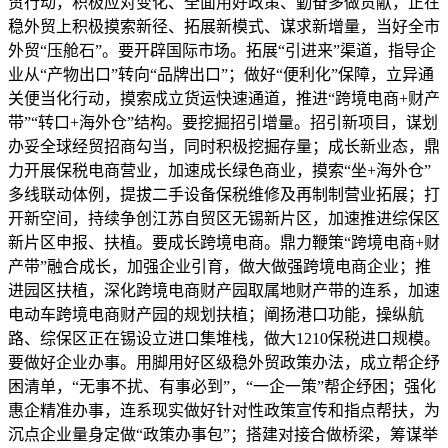
贸行动，积极应对变化、全面用好政策、勤奋多做贡献，正在
稳外贸上积极摸索新径、拓展新模式、谋求新增量，当好全市
外贸“压舱石”。要开辟国际市场。拓展“引进来”渠道，指导企
业从“产物出口”转向“品牌出口”；做好“便利化”保障，立异通
关便当化行动，摸索成立货运快速通道，推进“跨境电商+财产
带”“转口+海外仓”结构。要挖掘招引增量。招引新项目，谋划
办妥全球经贸招商勾当，同时积极挖掘存量；成长新业态，鼎
力开展保税电商营业，加速成长绿色商业，摸索“坐+海外仓”
多线联动体例，提拔二手设备保税维修及再制制营业拓展；打
开新空间，持续争创江苏自贸区无锡新片区，加速推进综保区
新片区申报、扶植。要成长跨境电商。鼎力鞭策“跨境电商+财
产带”融合成长，加强企业引育，做大做强跨境电商企业；推
进园区扶植，深化跨境电商财产园取属地财产带的连系，加速
电动车跨境电商财产园的规划扶植；阐扬港口功能，操纵航
路、综保区正在锡设立进口集堆栈，做大1210保税进口规模。
要做好企业办事。用脚用好区级稳外贸政策办法，成立帮企纾
困清单，“无事不扰、有事必到”，“一企一策”帮企纾困；强化
惠企精准办事，连系现实做好针对性政策宣传和指点帮扶，为
沉点企业量身定做“政策办事包”；搭建对接合做桥梁，筹谋举