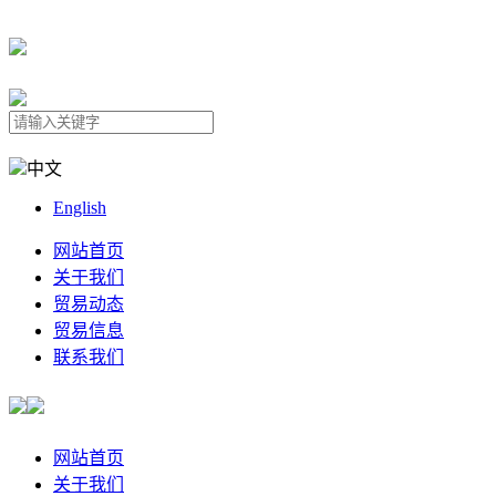
中文
English
网站首页
关于我们
贸易动态
贸易信息
联系我们
网站首页
关于我们