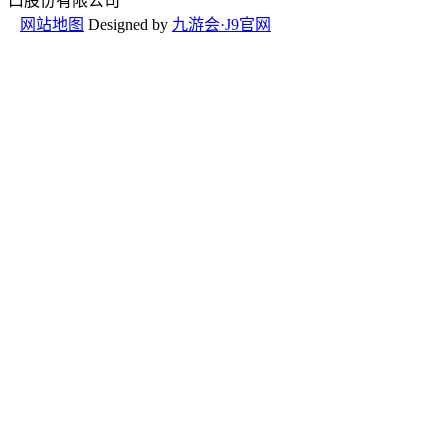
口股份有限公司
网站地图
Designed by
九游会·J9官网