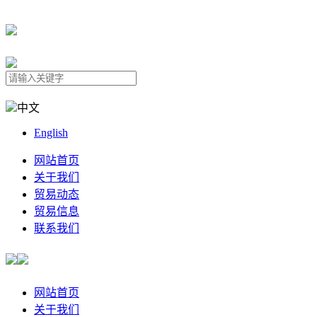
中文
English
网站首页
关于我们
贸易动态
贸易信息
联系我们
网站首页
关于我们