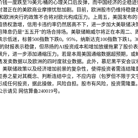
钱一度跌至70美元/桶的心理关口后反弹，而中国经济的企稳
正在的美欧商业摩擦忧愁加剧。目前，欧洲股市仍维持稳健表示，本年
储和欧洲央行的政策不合将对欧元构成压力。上周五，美国发布的
债权激增，信用卡违约率仍然居高不下，进一步加大美联储决策
月降息仍是“五五开”的场合排场。美联储鲍威尔将正在本周二
迷，标普500指数下跌0。95%，纳斯达克100指数下跌1。3
公司的财报表示稳健，但昂扬的AI投资成本和增加放缓拖累了股
飙升，进一步添加通缩压力。若是本周美国通缩数据超预期，或
零售发卖数据以及欧洲的四时度就业数据。此外，慕尼黑平安会
、美联储政策以及经济增加前景的复杂性，使得投资者需连结隆
证券之星对其概念、判断连结中立，不应内容（包罗但不限于文
形成任何投资，据此操做，风险自担。股市有风险，投资需隆重
见 网信算备240019号。